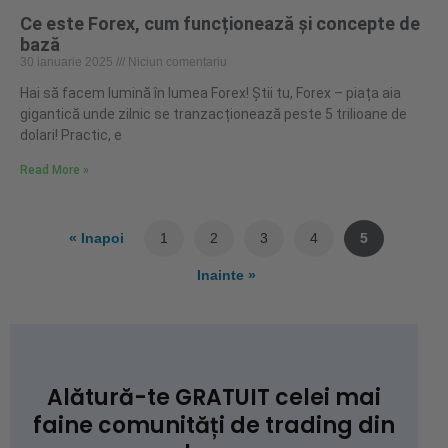
Ce este Forex, cum funcționează și concepte de
bază
30 ianuarie 2025
Niciun comentariu
Hai să facem lumină în lumea Forex! Știi tu, Forex – piața aia
gigantică unde zilnic se tranzacționează peste 5 trilioane de
dolari! Practic, e
Read More »
« Inapoi
1
2
3
4
5
Inainte »
Alătură-te GRATUIT celei mai
faine comunități de trading din