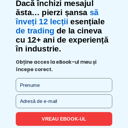
Dacă închizi mesajul
ăsta… pierzi șansa
să
înveți 12 lecții
esențiale
de trading
de la cineva
Venit Pasiv – Ce este și cum poți genera venituri
pasive?
cu 12+ ani de experiență
10 februarie 2025
Niciun comentariu
în industrie.
Ce înseamnă venit pasiv? Sigur ai auzit până acum expresia “a
face bani și-n somn”, care de obicei e folosită să descrie un
Obține acces la eBook-ul meu și
mod ușor
începe corect.
Read More »
Prenume
E-mail
VREAU EBOOK-UL