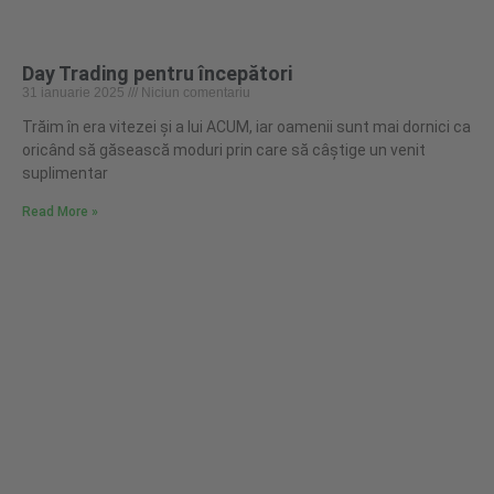
Day Trading pentru începători
31 ianuarie 2025
Niciun comentariu
Trăim în era vitezei și a lui ACUM, iar oamenii sunt mai dornici ca
oricând să găsească moduri prin care să câștige un venit
suplimentar
Read More »