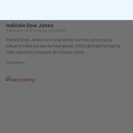
Indicele Dow Jones
3 februarie 2025
Niciun comentariu
Indicele Dow Jones este unul dintre cei mai cunoscuți și
influenți indici bursieri la nivel global, reflectând performanța
celor mai mari companii din Statele Unite.
Read More »