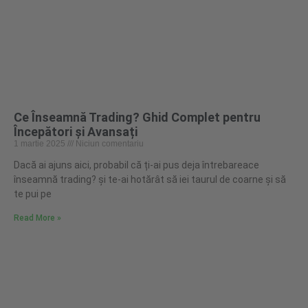
Ce Înseamnă Trading? Ghid Complet pentru
Începători și Avansați
1 martie 2025
Niciun comentariu
Dacă ai ajuns aici, probabil că ți-ai pus deja întrebareace
înseamnă trading? și te-ai hotărât să iei taurul de coarne și să
te pui pe
Read More »