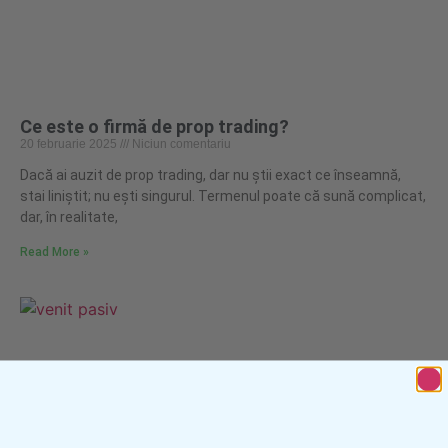
Ce este o firmă de prop trading?
20 februarie 2025
Niciun comentariu
Dacă ai auzit de prop trading, dar nu știi exact ce înseamnă,
stai liniștit; nu ești singurul. Termenul poate că sună complicat,
dar, în realitate,
Read More »