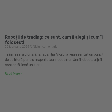
Roboții de trading: ce sunt, cum îi alegi și cum îi
folosești
20 februarie 2025
Niciun comentariu
Trăim în era digitală, iar apariția AI-ului a reprezentat un punct
de cotitură pentru majoritatea industriilor. Unii îl iubesc, alții îl
contestă, însă un lucru
Read More »